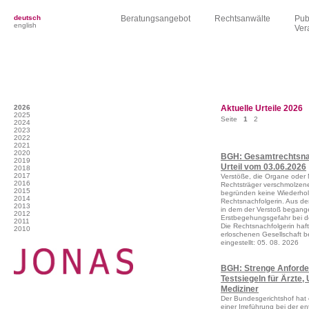
deutsch
Beratungsangebot
Rechtsanwälte
Pub
english
Ver
2026
Aktuelle Urteile 2026
2025
Seite
1
2
2024
2023
2022
2021
2020
BGH: Gesamtrechtsnac
2019
Urteil vom 03.06.2026
2018
2017
Verstöße, die Organe oder M
2016
Rechtsträger verschmolzen
2015
begründen keine Wiederhol
2014
Rechtsnachfolgerin. Aus d
2013
in dem der Verstoß begange
2012
Erstbegehungsgefahr bei 
2011
Die Rechtsnachfolgerin hafte
2010
erloschenen Gesellschaft 
eingestellt: 05. 08. 2026
BGH: Strenge Anforder
Testsiegeln für Ärzte, 
Mediziner
Der Bundesgerichtshof hat
einer Irreführung bei der en