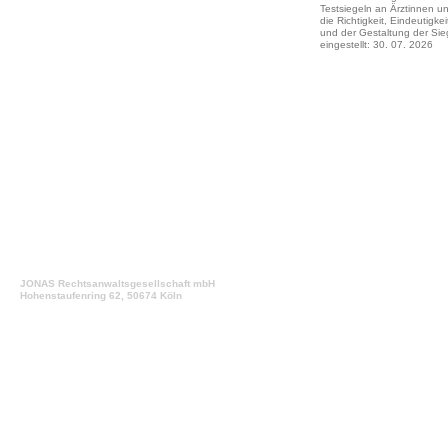
Testsiegeln an Ärztinnen u
die Richtigkeit, Eindeutigke
und der Gestaltung der Sieg
eingestellt: 30. 07. 2026
JONAS Rechtsanwaltsgesellschaft mbH
Hohenstaufenring 62, 50674 Köln