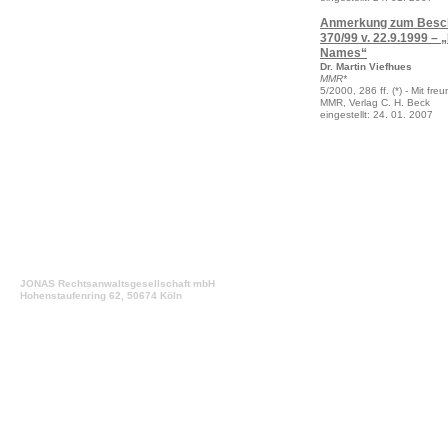
Anmerkung zum Beschl
370/99 v. 22.9.1999 –
Names“
Dr. Martin Viefhues
MMR*
5/2000, 286 ff. (*) - Mit f
MMR, Verlag C. H. Beck
eingestellt: 24. 01. 2007
JONAS Rechtsanwaltsgesellschaft mbH
Hohenstaufenring 62, 50674 Köln