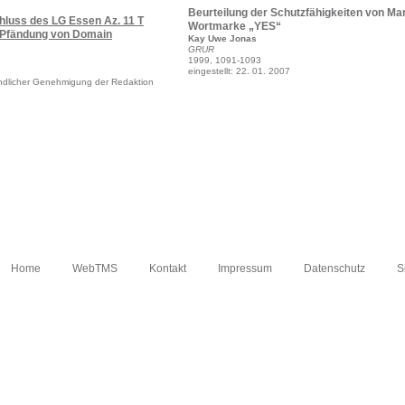
Beurteilung der Schutzfähigkeiten von Mar
uss des LG Essen Az. 11 T
Wortmarke „YES“
 „Pfändung von Domain
Kay Uwe Jonas
GRUR
1999, 1091-1093
eingestellt: 22. 01. 2007
reundlicher Genehmigung der Redaktion
Home
WebTMS
Kontakt
Impressum
Datenschutz
S