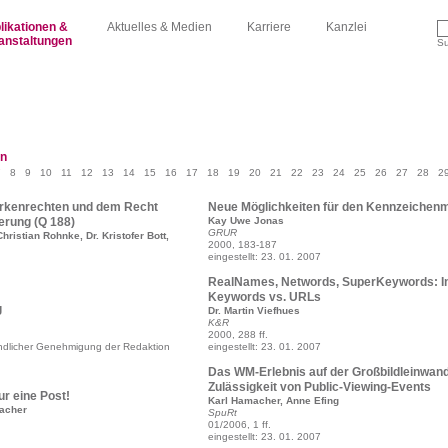
likationen &
Aktuelles & Medien
Karriere
Kanzlei
anstaltungen
S
en
7
8
9
10
11
12
13
14
15
16
17
18
19
20
21
22
23
24
25
26
27
28
2
arkenrechten und dem Recht
Neue Möglichkeiten für den Kennzeichen
erung (Q 188)
Kay Uwe Jonas
GRUR
hristian Rohnke, Dr. Kristofer Bott,
2000, 183-187
eingestellt: 23. 01. 2007
RealNames, Networds, SuperKeywords: In
Keywords vs. URLs
g
Dr. Martin Viefhues
K&R
2000, 288 ff.
reundlicher Genehmigung der Redaktion
eingestellt: 23. 01. 2007
Das WM-Erlebnis auf der Großbildleinwand
Zulässigkeit von Public-Viewing-Events
ur eine Post!
Karl Hamacher, Anne Efing
acher
SpuRt
01/2006, 1 ff.
eingestellt: 23. 01. 2007