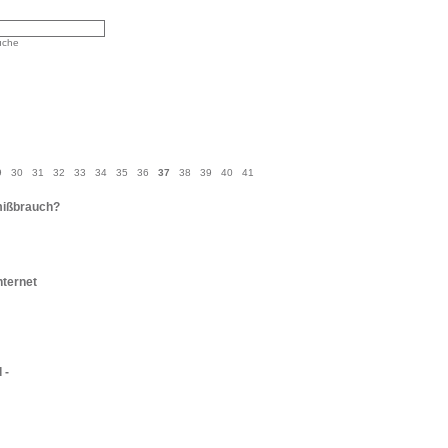
uche
9
30
31
32
33
34
35
36
37
38
39
40
41
mißbrauch?
ternet
 -