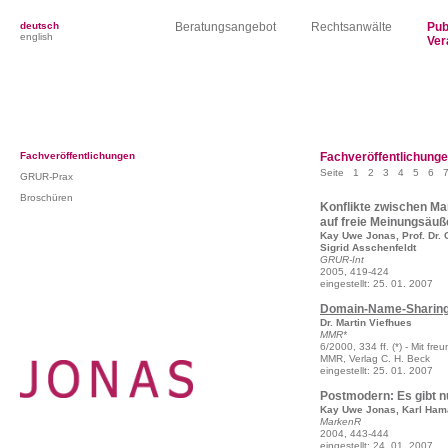
deutsch
Beratungsangebot
Rechtsanwälte
Pub
english
Ver
Fachveröffentlichungen
Fachveröffentlichung
Seite
1
2
3
4
5
6
GRUR-Prax
Broschüren
Konflikte zwischen M
auf freie Meinungsäuß
Kay Uwe Jonas, Prof. Dr. C
Sigrid Asschenfeldt
GRUR-Int
2005, 419-424
eingestellt: 25. 01. 2007
Domain-Name-Sharin
Dr. Martin Viefhues
MMR*
6/2000, 334 ff. (*) - Mit f
MMR, Verlag C. H. Beck
eingestellt: 25. 01. 2007
Postmodern: Es gibt n
Kay Uwe Jonas, Karl Ham
MarkenR
2004, 443-444
eingestellt: 24. 01. 2007