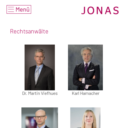
Home
deutsch
Rechtsanwälte
english
Beratungsangebot
• Fokus
• Branchen & Märkte
• Beratungs- &
Rechtsgebiete
Dr. Martin Viefhues
Karl Hamacher
Rechtsanwälte
Auszeichnungen/
Nominierungen