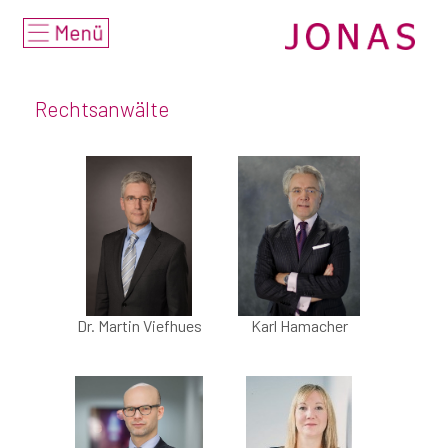
Home
deutsch
Rechtsanwälte
english
Beratungsangebot
• Fokus
• Branchen & Märkte
• Beratungs- &
Rechtsgebiete
Dr. Martin Viefhues
Karl Hamacher
Rechtsanwälte
Auszeichnungen/
Nominierungen